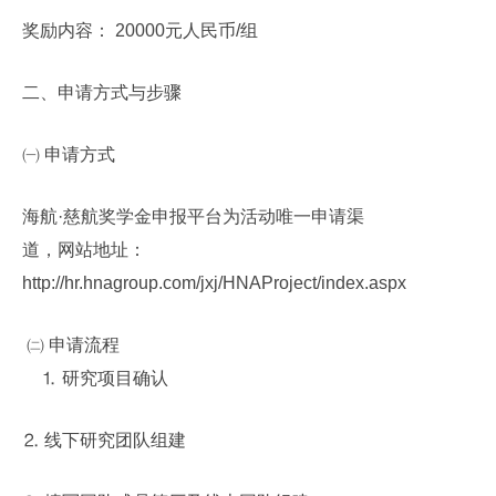
奖励内容：
20000
元人民币
/
组
二、申请方式与步骤
㈠ 申请方式
海航·慈航奖学金申报平台为活动唯一申请渠
道，网站地址：
http://hr.hnagroup.com/jxj/HNAProject/index.aspx
㈡ 申请流程
⒈ 研究项目确认
⒉ 线下研究团队组建