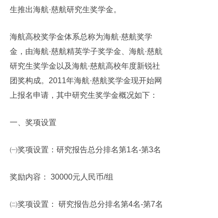
生推出海航
·
慈航研究生奖学金。
海航高校奖学金体系总称为海航·慈航奖学
金，由海航·慈航精英学子奖学金、海航·慈航
研究生奖学金以及海航·慈航高校年度新锐社
团奖构成。
2011
年海航·慈航奖学金现开始网
上报名申请，其中研究生奖学金概况如下：
一、奖项设置
㈠奖项设置：研究报告总分排名第
1
名
-
第
3
名
奖励内容：
30000
元人民币
/
组
㈡奖项设置： 研究报告总分排名第
4
名
-
第
7
名