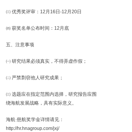
㈢ 优秀奖评审：
12
月
16
日
-12
月
20
日
㈣ 获奖名单公布时间：
12
月底
五、
注意事项
㈠ 研究结果必须真实，不得弄虚作假；
㈡ 严禁剽窃他人研究成果；
㈢ 选题应在指定范围内选择，研究报告应围
绕海航发展战略，具有实际意义。
海航·慈航奖学金详情请见：
http://hr.hnagroup.com/jxj/