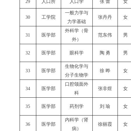
29
人口所
人口学
张 蕾
女
一般力学与
30
工学院
张丹丹
女
力学基础
外科学（骨
31
医学部
范东伟
男
外）
32
医学部
眼科学
陶 勇
男
生物化学与
33
医学部
徐 晔
女
分子生物学
口腔颌面外
34
医学部
张非煜
女
科
35
医学部
药剂学
刘 瑜
女
内科学（肾
36
医学部
徐丽霞
女
病）