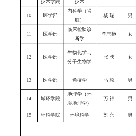
技术学院
技术
内科学（肾
10
医学部
杨 瑞
男
脏）
临床检验诊
11
医学部
李志艳
女
断学
生物化学与
12
医学部
张 映
女
分子生物学
13
医学部
免疫学
马 曦
男
地理学（环
14
城环学院
万 袆
男
境地理学）
15
环科学院
环境科学
刘 永
男