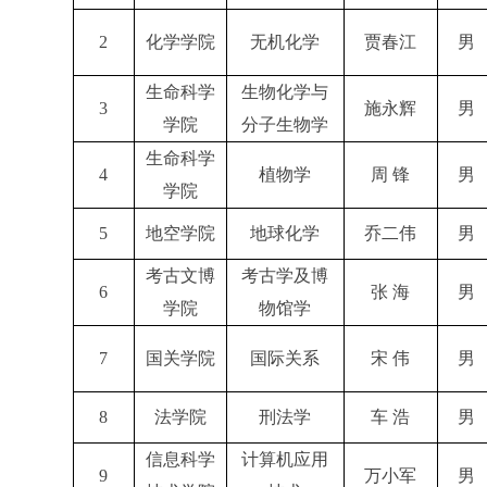
2
化学学院
无机化学
贾春江
男
生命科学
生物化学与
3
施永辉
男
学院
分子生物学
生命科学
4
植物学
周 锋
男
学院
5
地空学院
地球化学
乔二伟
男
考古文博
考古学及博
6
张 海
男
学院
物馆学
7
国关学院
国际关系
宋 伟
男
8
法学院
刑法学
车 浩
男
信息科学
计算机应用
9
万小军
男