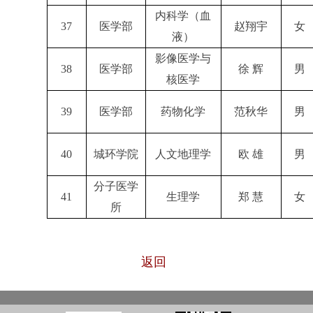
内科学（血
37
医学部
赵翔宇
女
液）
影像医学与
38
医学部
徐 辉
男
核医学
39
医学部
药物化学
范秋华
男
40
城环学院
人文地理学
欧 雄
男
分子医学
41
生理学
郑 慧
女
所
返回