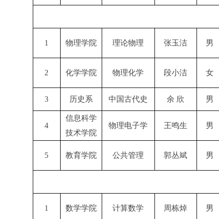
1
物理学院
理论物理
张玉洁
男
2
化学学院
物理化学
段小洁
女
3
历史系
中国古代史
余 欣
男
信息科学
4
物理电子学
王鸣生
男
技术学院
5
教育学院
公共管理
郭丛斌
男
1
数学学院
计算数学
周栋焯
男