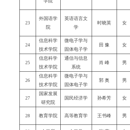
学院
外国语学
英语语言文
23
时晓英
女
院
学
信息科学
微电子学与
24
田 豫
女
技术学院
固体电子学
信息科学
通信与信息
25
肖 峰
男
技术学院
系统
信息科学
微电子学与
26
郭 奥
男
技术学院
固体电子学
国家发展
27
国民经济学
孙希芳
女
研究院
28
教育学院
高等教育学
王书峰
男