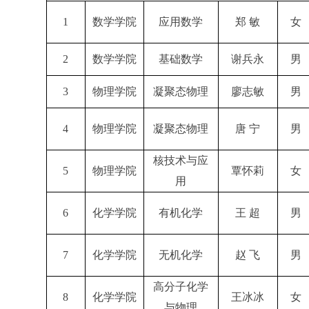
1
数学学院
应用数学
郑 敏
女
2
数学学院
基础数学
谢兵永
男
3
物理学院
凝聚态物理
廖志敏
男
4
物理学院
凝聚态物理
唐 宁
男
核技术与应
5
物理学院
覃怀莉
女
用
6
化学学院
有机化学
王 超
男
7
化学学院
无机化学
赵 飞
男
高分子化学
8
化学学院
王冰冰
女
与物理