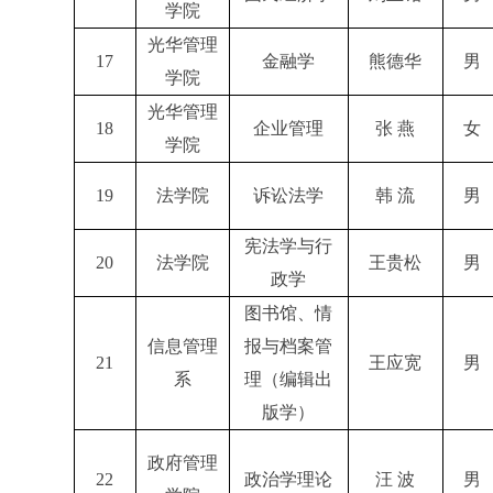
学院
光华管理
17
金融学
熊德华
男
学院
光华管理
18
企业管理
张 燕
女
学院
19
法学院
诉讼法学
韩 流
男
宪法学与行
20
法学院
王贵松
男
政学
图书馆、情
信息管理
报与档案管
21
王应宽
男
系
理（编辑出
版学）
政府管理
22
政治学理论
汪 波
男