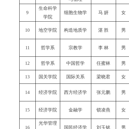
生命科学
9
细胞生物学
马 妍
女
学院
10
地空学院
构造地质学
湛 胜
男
11
哲学系
宗教学
李 林
男
12
哲学系
中国哲学
任蜜林
男
13
国关学院
国际关系
梁晓君
女
14
经济学院
西方经济学
张元鹏
男
15
经济学院
金融学
锁凌燕
女
光华管理
16
国民经济学
刘玉铭
男