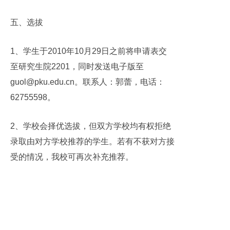
五、选拔
1
、学生于
2010
年
10
月
29
日之前将申请表交
至研究生院
2201
，同时发送电子版至
guol@pku.edu.cn
。联系人：郭蕾，电话：
62755598
。
2
、学校会择优选拔，但双方学校均有权拒绝
录取由对方学校推荐的学生。若有不获对方接
受的情况，我校可再次补充推荐。