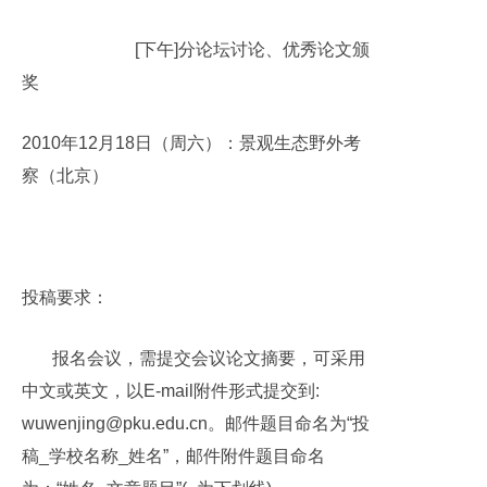
[
下午
]
分论坛讨论、优秀论文颁
奖
2010
年
12
月
18
日（周六）：景观生态野外考
察（北京）
投稿要求：
报名会议，需提交会议论文摘要，可采用
中文或英文，以
E-mail
附件形式提交到
:
wuwenjing@pku.edu.cn
。邮件题目命名为“投
稿
_
学校名称
_
姓名”，邮件附件题目命名