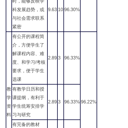
时，能够反映学
科发展趋势，或
9.63
10
96.30%
与社会需求联系
紧密
有公开的课程简
介，方便学生了
解课程内容、难
2.89
3
96.33%
度、和学习/考核
要求，便于学生
选课
教
有教学日历和授
学
课提纲，有利于
2.89
3
96.33%
96.22%
资
学生统筹安排学
料
习与研究
有完备的教材