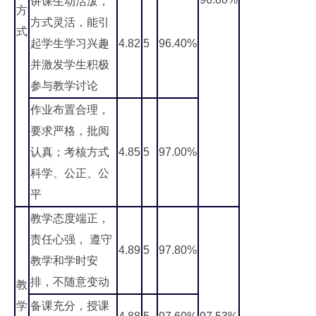
讲课生动活泼，
方
方式灵活，能引
式
起学生学习兴趣
4.82
5
96.40%
并激发学生积极
参与教学讨论
作业布置合理，
要求严格，批阅
认真；考核方式
4.85
5
97.00%
科学、公正、公
平
教学态度端正，
责任心强， 遵守
4.89
5
97.80%
教学和学时安
排，不随意变动
教
学
备课充分，授课