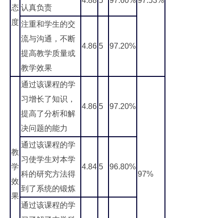
4.88
5
97.60%
97.53%
态
认真负责
度
注重和学生的交
流与沟通，不断
4.86
5
97.20%
提高教学质量或
教学效果
通过该课程的学
习增长了知识，
4.86
5
97.20%
提高了分析和解
决问题的能力
通过该课程的学
教
习使学生对本学
学
4.84
5
96.80%
科的研究方法得
97%
效
到了系统的锻炼
果
通过该课程的学