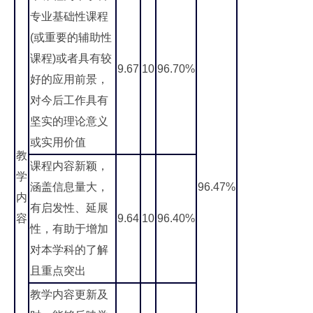
专业基础性课程
(或重要的辅助性
课程)或者具有较
9.67
10
96.70%
好的应用前景，
对今后工作具有
坚实的理论意义
或实用价值
教
课程内容新颖，
学
涵盖信息量大，
96.47%
内
有启发性、延展
容
9.64
10
96.40%
性，有助于增加
对本学科的了解
且重点突出
教学内容更新及